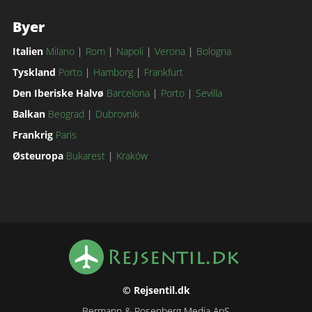
Byer
Italien
Milano
|
Rom
|
Napoli
|
Verona
|
Bologna
Tyskland
Porto
|
Hamborg
|
Frankfurt
Den Iberiske Halvø
Barcelona
|
Porto
|
Sevilla
Balkan
Beograd
|
Dubrovnik
Frankrig
Paris
Østeuropa
Bukarest
|
Kraków
© Rejsentil.dk
Bermann & Rosenberg Media ApS