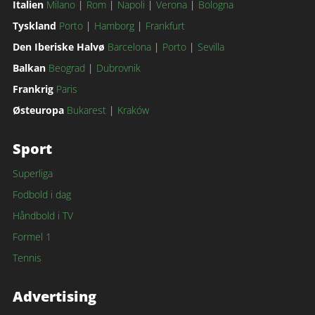
Italien
Milano
|
Rom
|
Napoli
|
Verona
|
Bologna
Tyskland
Porto
|
Hamborg
|
Frankfurt
Den Iberiske Halvø
Barcelona
|
Porto
|
Sevilla
Balkan
Beograd
|
Dubrovnik
Frankrig
Paris
Østeuropa
Bukarest
|
Kraków
Sport
Superliga
Fodbold i dag
Håndbold i TV
Formel 1
Tennis
Advertising