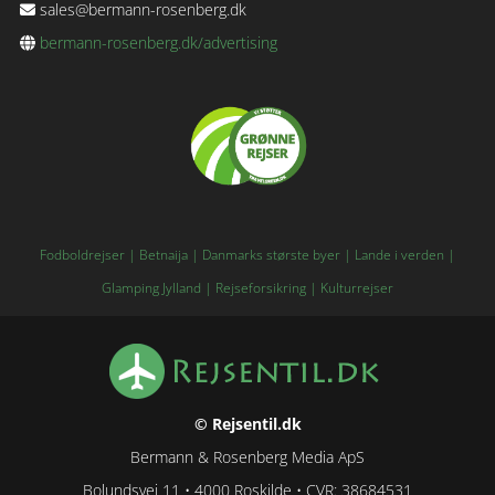
sales@bermann-rosenberg.dk
bermann-rosenberg.dk/advertising
Fodboldrejser
|
Betnaija
|
Danmarks største byer
|
Lande i verden
|
Glamping Jylland
|
Rejseforsikring
|
Kulturrejser
© Rejsentil.dk
Bermann & Rosenberg Media ApS
Bolundsvej 11 • 4000 Roskilde • CVR: 38684531