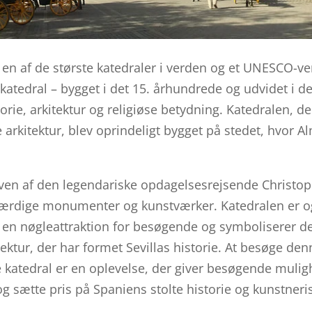
r en af de største katedraler i verden og et UNESCO-v
tedral – bygget i det 15. århundrede og udvidet i de
torie, arkitektur og religiøse betydning. Katedralen, de
arkitektur, blev oprindeligt bygget på stedet, hvor
aven af den legendariske opdagelsesrejsende Christ
rdige monumenter og kunstværker. Katedralen er og
er en nøgleattraktion for besøgende og symboliserer 
tektur, der har formet Sevillas historie. At besøge den
atedral er en oplevelse, der giver besøgende mulighe
 og sætte pris på Spaniens stolte historie og kunstneri