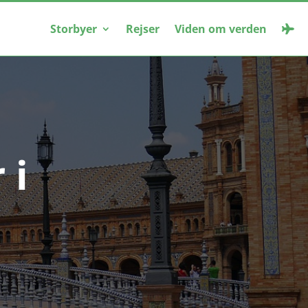
Storbyer
Rejser
Viden om verden
 i