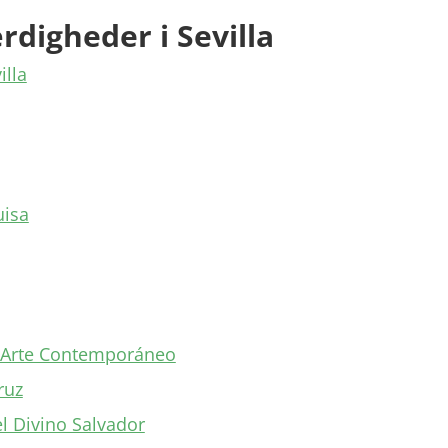
rdigheder i Sevilla
illa
uisa
 Arte Contemporáneo
ruz
el Divino Salvador