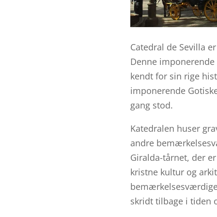
Catedral de Sevilla e
Denne imponerende ka
kendt for sin rige his
imponerende Gotiske 
gang stod.
Katedralen huser gr
andre bemærkelsesvæ
Giralda-tårnet, der 
kristne kultur og arki
bemærkelsesværdige k
skridt tilbage i tiden