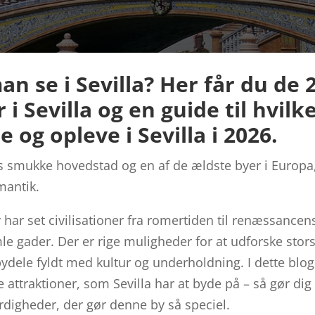
n se i Sevilla? Her får du de 
 i Sevilla og en guide til hvilk
e og opleve i Sevilla i 2026.
s smukke hovedstad og en af de ældste byer i Europa,
mantik.
har set civilisationer fra romertiden til renæssancen
 gader. Der er rige muligheder for at udforske storsl
bydele fyldt med kultur og underholdning. I dette bl
attraktioner, som Sevilla har at byde på – så gør dig k
rdigheder, der gør denne by så speciel.