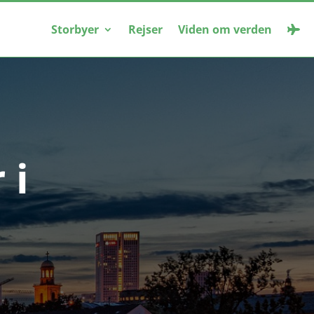
Storbyer
Rejser
Viden om verden
 i