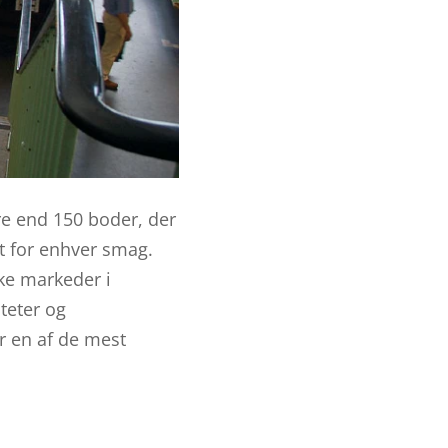
re end 150 boder, der
et for enhver smag.
ke markeder i
iteter og
er en af de mest