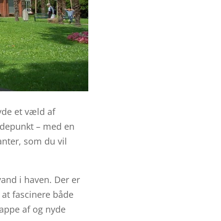
yde et væld af
øjdepunkt – med en
anter, som du vil
vand i haven. Der er
 at fascinere både
lappe af og nyde