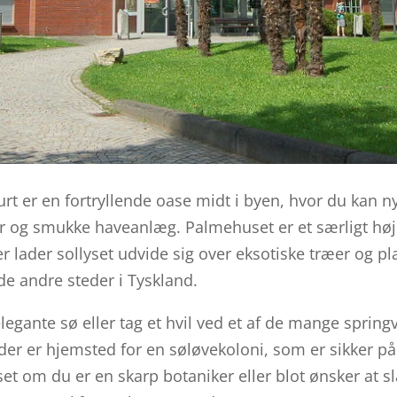
t er en fortryllende oase midt i byen, hvor du kan n
ter og smukke haveanlæg. Palmehuset er et særligt h
 lader sollyset udvide sig over eksotiske træer og pl
de andre steder i Tyskland.
legante sø eller tag et hvil ved et af de mange spring
 der er hjemsted for en søløvekoloni, som er sikker på
et om du er en skarp botaniker eller blot ønsker at s