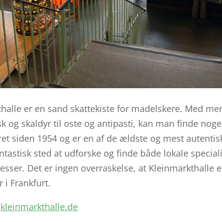
thalle er en sand skattekiste for madelskere. Med me
isk og skaldyr til oste og antipasti, kan man finde nog
ret siden 1954 og er en af de ældste og mest autentis
antastisk sted at udforske og finde både lokale special
tesser. Det er ingen overraskelse, at Kleinmarkthalle 
 i Frankfurt.
:
kleinmarkthalle.de