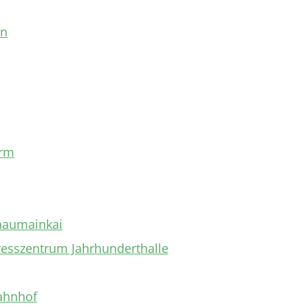
en
urm
haumainkai
resszentrum Jahrhunderthalle
ahnhof