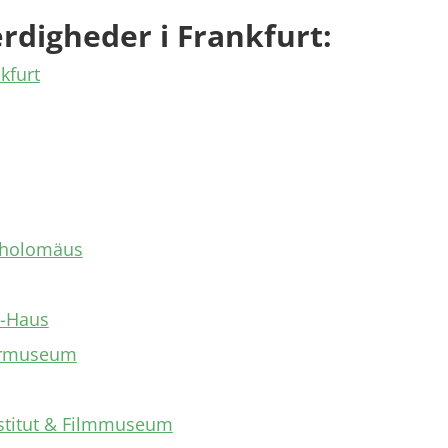
rdigheder i Frankfurt:
kfurt
tholomäus
e-Haus
urmuseum
stitut & Filmmuseum