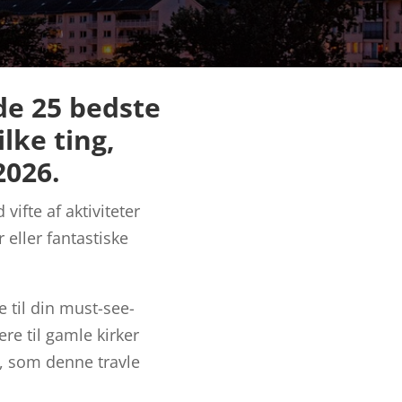
de 25 bedste
lke ting,
2026.
ifte af aktiviteter
 eller fantastiske
e til din must-see-
re til gamle kirker
e, som denne travle