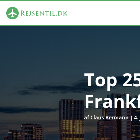
Top 2
Frankf
af
Claus Bermann
|
4.