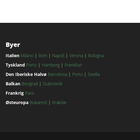
Byer
Italien
Milano
|
Rom
|
Napoli
|
Verona
|
Bologna
Tyskland
Porto
|
Hamborg
|
Frankfurt
Den Iberiske Halvø
Barcelona
|
Porto
|
Sevilla
Balkan
Beograd
|
Dubrovnik
Frankrig
Paris
Østeuropa
Bukarest
|
Kraków