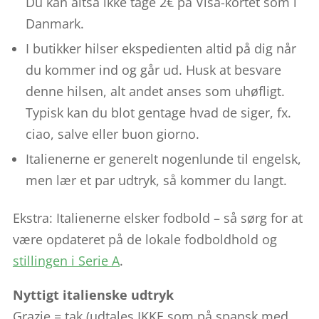
Du kan altså ikke tage 2€ på Visa-kortet som i
Danmark.
I butikker hilser ekspedienten altid på dig når
du kommer ind og går ud. Husk at besvare
denne hilsen, alt andet anses som uhøfligt.
Typisk kan du blot gentage hvad de siger, fx.
ciao, salve eller buon giorno.
Italienerne er generelt nogenlunde til engelsk,
men lær et par udtryk, så kommer du langt.
Ekstra: Italienerne elsker fodbold – så sørg for at
være opdateret på de lokale fodboldhold og
stillingen i Serie A
.
Nyttigt italienske udtryk
Grazie = tak (udtales IKKE som på spansk med