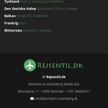
Tyskland
Porto
|
Hamborg
|
Frankfurt
Den Iberiske Halvø
Barcelona
|
Porto
|
Sevilla
Balkan
Beograd
|
Dubrovnik
Frankrig
Paris
Østeuropa
Bukarest
|
Kraków
© Rejsentil.dk
Bermann & Rosenberg Media ApS
Bolundsvej 11 • 4000 Roskilde • CVR: 38684531
info@bermann-rosenberg.dk