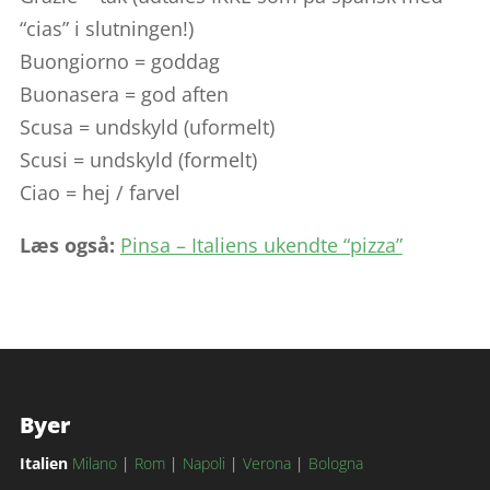
“cias” i slutningen!)
Buongiorno = goddag
Buonasera = god aften
Scusa = undskyld (uformelt)
Scusi = undskyld (formelt)
Ciao = hej / farvel
Læs også:
Pinsa – Italiens ukendte “pizza”
Byer
Italien
Milano
|
Rom
|
Napoli
|
Verona
|
Bologna