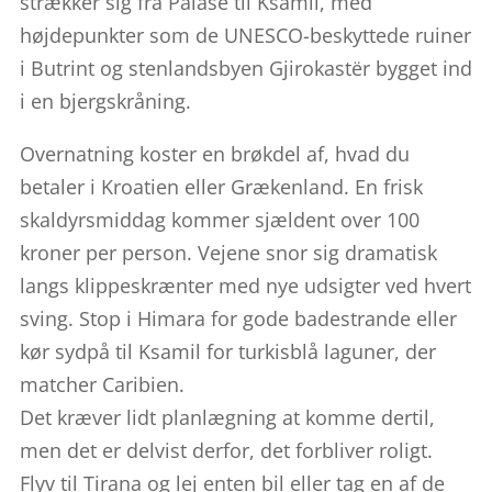
strækker sig fra Palase til Ksamil, med
højdepunkter som de UNESCO-beskyttede ruiner
i Butrint og stenlandsbyen Gjirokastër bygget ind
i en bjergskråning.
Overnatning koster en brøkdel af, hvad du
betaler i Kroatien eller Grækenland. En frisk
skaldyrsmiddag kommer sjældent over 100
kroner per person. Vejene snor sig dramatisk
langs klippeskrænter med nye udsigter ved hvert
sving. Stop i Himara for gode badestrande eller
kør sydpå til Ksamil for turkisblå laguner, der
matcher Caribien.
Det kræver lidt planlægning at komme dertil,
men det er delvist derfor, det forbliver roligt.
Flyv til Tirana og lej enten bil eller tag en af de