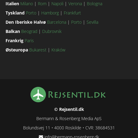
Italien
Milano
|
Rom
|
Napoli
|
Verona
|
Bologna
Tyskland
Porto
|
Hamborg
|
Frankfurt
Den Iberiske Halvø
Barcelona
|
Porto
|
Sevilla
Balkan
Beograd
|
Dubrovnik
Frankrig
Paris
Østeuropa
Bukarest
|
Kraków
© Rejsentil.dk
Bermann & Rosenberg Media ApS
Bolundsvej 11 • 4000 Roskilde • CVR: 38684531
info@bermann-rosenberg.dk