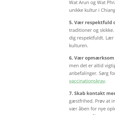
Wat Arun og Wat Phra
unikke kultur i Chian
5. Vær respektfuld o
traditioner og skikke
dig respektfuldt. Lær
kulturen.
6. Vær opmærksom 
men det er altid vig
anbefalinger. Sørg fo
vaccinationskrav
.
7. Skab kontakt me
gæstfrihed. Prøv at i
vær åben for nye ople