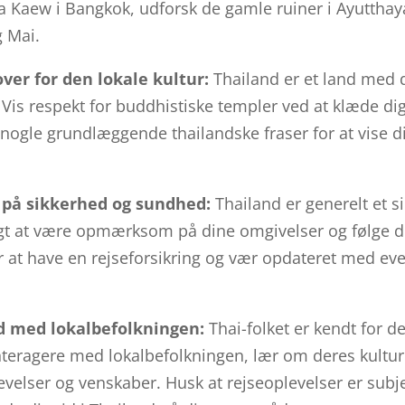
 Kaew i Bangkok, udforsk de gamle ruiner i Ayutthaya
g Mai.
ver for den lokale kultur:
Thailand er et land med d
. Vis respekt for buddhistiske templer ved at klæde d
 nogle grundlæggende thailandske fraser for at vise di
på sikkerhed og sundhed:
Thailand er generelt et sik
tigt at være opmærksom på dine omgivelser og følge de
r at have en rejseforsikring og vær opdateret med eve
d med lokalbefolkningen:
Thai-folket er kendt for d
nteragere med lokalbefolkningen, lær om deres kultur 
velser og venskaber. Husk at rejseoplevelser er subjek