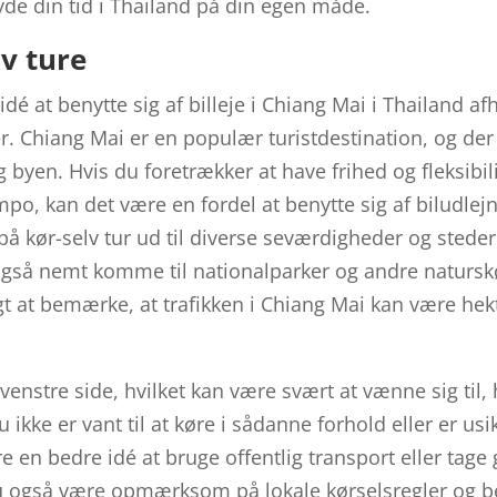
yde din tid i Thailand på din egen måde.
lv ture
dé at benytte sig af billeje i Chiang Mai i Thailand af
. Chiang Mai er en populær turistdestination, og der
byen. Hvis du foretrækker at have frihed og fleksibilit
mpo, kan det være en fordel at benytte sig af biludlejn
på kør-selv tur ud til diverse seværdigheder og stede
også nemt komme til nationalparker og andre naturs
gt at bemærke, at trafikken i Chiang Mai kan være hekt
venstre side, hvilket kan være svært at vænne sig til,
u ikke er vant til at køre i sådanne forhold eller er usi
 en bedre idé at bruge offentlig transport eller tage
 du også være opmærksom på lokale kørselsregler og be