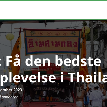
: Få den bedste
plevelse i Thai
vember 2023
d annoncør