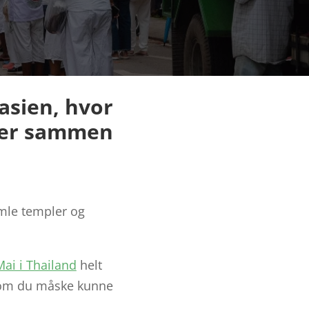
asien, hvor
lter sammen
amle templer og
Mai i Thailand
helt
, som du måske kunne