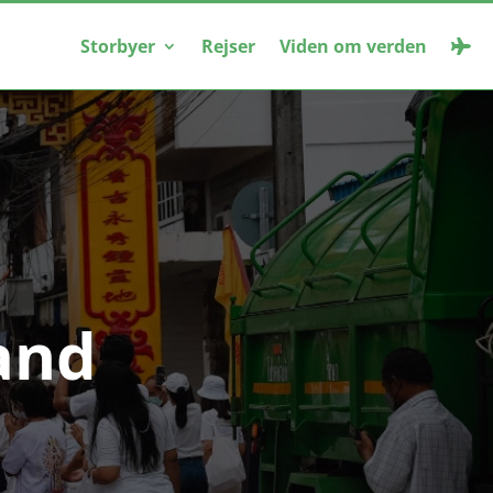
Storbyer
Rejser
Viden om verden
land