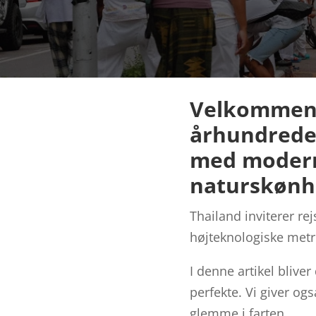
Velkommen t
århundreder
med moderne
naturskønh
Thailand inviterer re
højteknologiske metr
I denne artikel blive
perfekte. Vi giver og
glemme i farten.