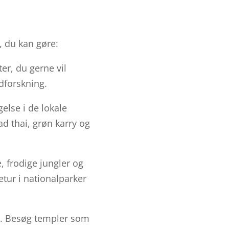
, du kan gøre:
er, du gerne vil
udforskning.
else i de lokale
d thai, grøn karry og
 frodige jungler og
tur i nationalparker
ie. Besøg templer som