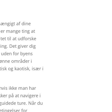
hængigt af dine
 er mange ting at
et til at udforske
ing. Det giver dig
r uden for byens
kønne områder i
isk og kaotisk, især i
 hvis ikke man har
kker på at navigere i
 guidede ture. Når du
tingelser for