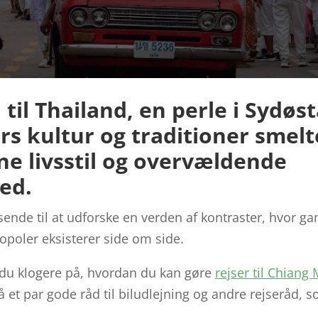
il Thailand, en perle i Sydøst
s kultur og traditioner sme
 livsstil og overvældende
ed.
jsende til at udforske en verden af kontraster, hvor g
opoler eksisterer side om side.
r du klogere på, hvordan du kan gøre
rejser til Chiang 
så et par gode råd til biludlejning og andre rejseråd