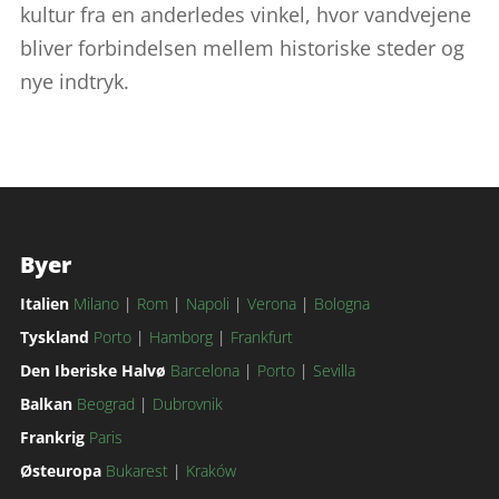
kultur fra en anderledes vinkel, hvor vandvejene
bliver forbindelsen mellem historiske steder og
nye indtryk.
Byer
Italien
Milano
|
Rom
|
Napoli
|
Verona
|
Bologna
Tyskland
Porto
|
Hamborg
|
Frankfurt
Den Iberiske Halvø
Barcelona
|
Porto
|
Sevilla
Balkan
Beograd
|
Dubrovnik
Frankrig
Paris
Østeuropa
Bukarest
|
Kraków