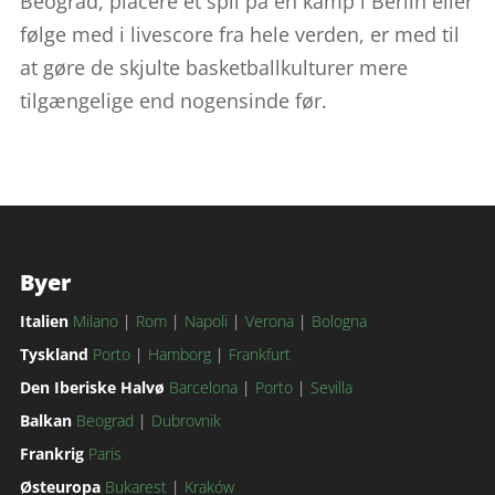
Beograd, placere et spil på en kamp i Berlin eller
følge med i livescore fra hele verden, er med til
at gøre de skjulte basketballkulturer mere
tilgængelige end nogensinde før.
Byer
Italien
Milano
|
Rom
|
Napoli
|
Verona
|
Bologna
Tyskland
Porto
|
Hamborg
|
Frankfurt
Den Iberiske Halvø
Barcelona
|
Porto
|
Sevilla
Balkan
Beograd
|
Dubrovnik
Frankrig
Paris
Østeuropa
Bukarest
|
Kraków