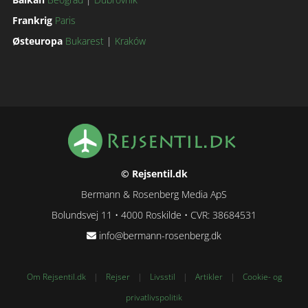
Frankrig
Paris
Østeuropa
Bukarest
|
Kraków
© Rejsentil.dk
Bermann & Rosenberg Media ApS
Bolundsvej 11 • 4000 Roskilde • CVR: 38684531
info@bermann-rosenberg.dk
Om Rejsentil.dk
|
Rejser
|
Livsstil
|
Artikler
|
Cookie- og
privatlivspolitik