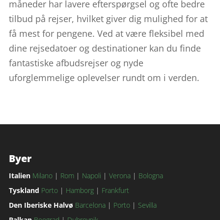
måneder har lavere efterspørgsel og ofte bedre
tilbud på rejser, hvilket giver dig mulighed for at
få mest for pengene. Ved at være fleksibel med
dine rejsedatoer og destinationer kan du finde
fantastiske afbudsrejser og nyde
uforglemmelige oplevelser rundt om i verden.
Byer
Italien
Milano
|
Rom
|
Napoli
|
Verona
|
Bologna
Tyskland
Porto
|
Hamborg
|
Frankfurt
Den Iberiske Halvø
Barcelona
|
Porto
|
Sevilla
Balkan
Beograd
|
Dubrovnik