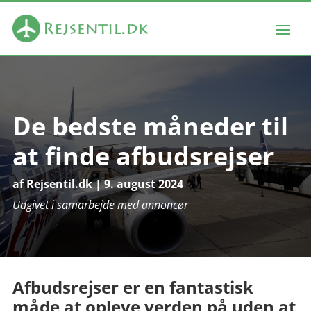
De bedste måneder til
at finde afbudsrejser
af
Rejsentil.dk
|
9. august 2024
Udgivet i samarbejde med annoncør
Afbudsrejser er en fantastisk
måde at opleve verden på uden at