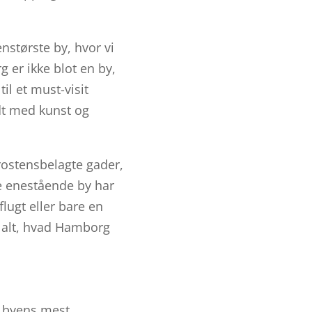
største by, hvor vi
g er ikke blot en by,
il et must-visit
ldt med kunst og
ostensbelagte gader,
e enestående by har
lugt eller bare en
i alt, hvad Hamborg
f byens mest