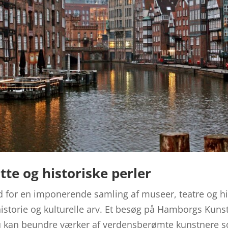
tte og historiske perler
for en imponerende samling af museer, teatre og his
historie og kulturelle arv. Et besøg på Hamborgs Kunst
du kan beundre værker af verdensberømte kunstnere