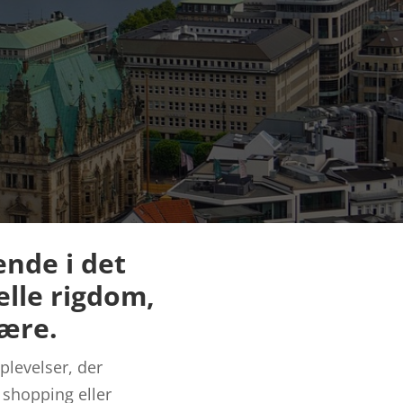
nde i det
elle rigdom,
fære.
plevelser, der
, shopping eller