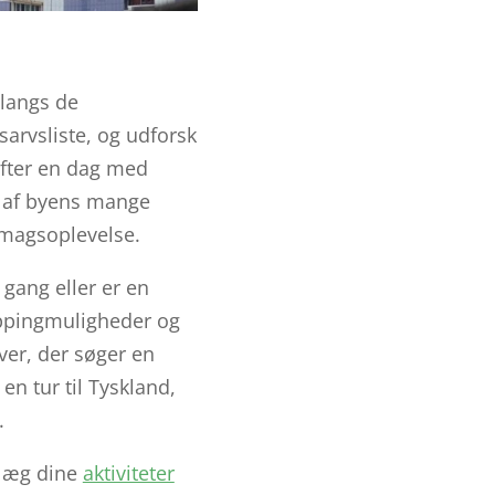
 langs de
arvsliste, og udforsk
 Efter en dag med
n af byens mange
smagsoplevelse.
gang eller er en
oppingmuligheder og
ver, der søger en
 tur til Tyskland,
.
nlæg dine
aktiviteter