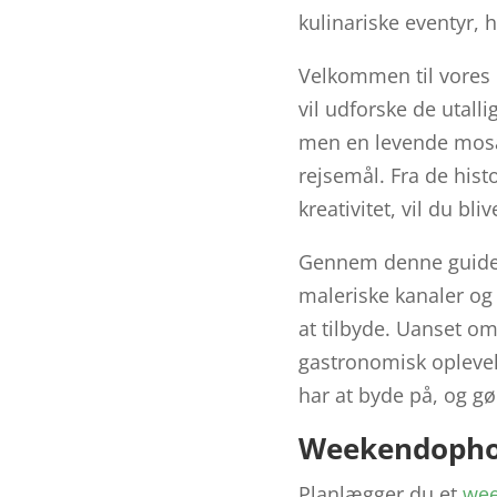
kulinariske eventyr,
Velkommen til vores 
vil udforske de utalli
men en levende mosaik
rejsemål. Fra de hist
kreativitet, vil du bl
Gennem denne guide 
maleriske kanaler og
at tilbyde. Uanset om
gastronomisk oplevels
har at byde på, og gø
Weekendopho
Planlægger du et
we