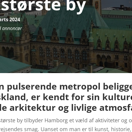
største by
arts 2024
d annoncør
 pulserende metropol beligge
kland, er kendt for sin kultur
 arkitektur og livlige atmos
rste by tilbyder Hamborg et væld af aktiviteter og o
r rejsendes smag. Uanset om man er til kunst, historie