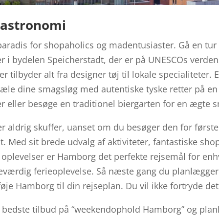
gastronomi
aradis for shopaholics og madentusiaster. Gå en tur
r i bydelen Speicherstadt, der er på UNESCOs verdens
 tilbyder alt fra designer tøj til lokale specialiteter.
æle dine smagsløg med autentiske tyske retter på e
r eller besøge en traditionel biergarten for en ægte 
 aldrig skuffer, uanset om du besøger den for første 
. Med sit brede udvalg af aktiviteter, fantastiske sh
oplevelser er Hamborg det perfekte rejsemål for enh
rdig ferieoplevelse. Så næste gang du planlægger en
føje Hamborg til din rejseplan. Du vil ikke fortryde det
de bedste tilbud på “weekendophold Hamborg” og pla