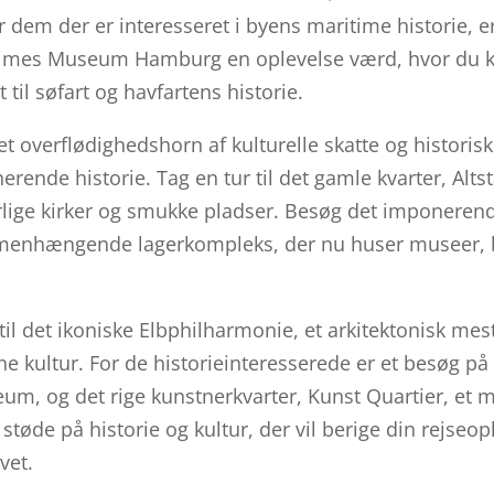
 dem der er interesseret i byens maritime historie, e
itimes Museum Hamburg en oplevelse værd, hvor du k
 til søfart og havfartens historie.
t overflødighedshorn af kulturelle skatte og historisk
erende historie. Tag en tur til det gamle kvarter, Alts
lige kirker og smukke pladser. Besøg det imponerend
menhængende lagerkompleks, der nu huser museer, bu
r til det ikoniske Elbphilharmonie, et arkitektonisk m
kultur. For de historieinteresserede er et besøg på d
, og det rige kunstnerkvarter, Kunst Quartier, et m
støde på historie og kultur, der vil berige din rejseop
vet.