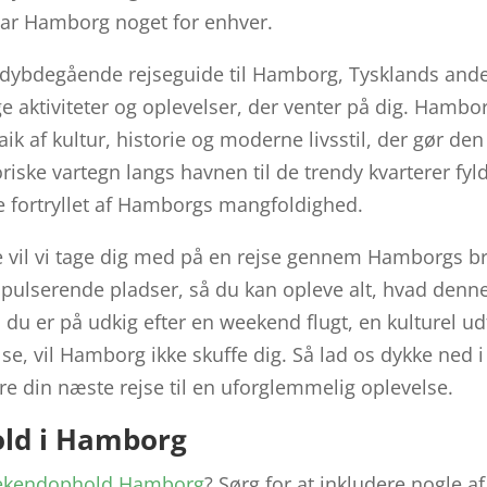
 har Hamborg noget for enhver.
dybdegående rejseguide til Hamborg, Tysklands anden
ge aktiviteter og oplevelser, der venter på dig. Hambor
 af kultur, historie og moderne livsstil, der gør den t
oriske vartegn langs havnen til de trendy kvarterer fy
ive fortryllet af Hamborgs mangfoldighed.
vil vi tage dig med på en rejse gennem Hamborgs br
 pulserende pladser, så du kan opleve alt, hvad denn
 du er på udkig efter en weekend flugt, en kulturel udf
e, vil Hamborg ikke skuffe dig. Så lad os dykke ned 
re din næste rejse til en uforglemmelig oplevelse.
ld i Hamborg
ekendophold Hamborg
? Sørg for at inkludere nogle a