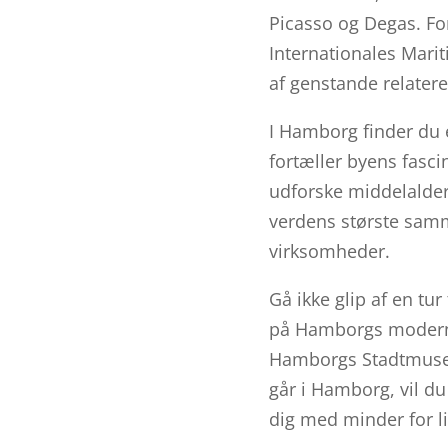
Picasso og Degas. For
Internationales Mar
af genstande relateret
I Hamborg finder du e
fortæller byens fascin
udforske middelalder
verdens største sam
virksomheder.
Gå ikke glip af en tu
på Hamborgs moderne 
Hamborgs Stadtmuseum
går i Hamborg, vil du 
dig med minder for li