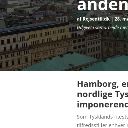
anden
af
Rejsentil.dk
|
28. m
Udgivet i samarbejde me
Hamborg, en
nordlige Tys
imponerende
Som Tysklands næststø
tilfredsstiller enhve