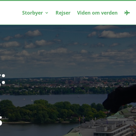
Storbyer
Rejser
Viden om verden
:
s